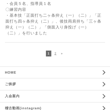
・会員５名、指導員１名
〇練習内容
・基本技「正面打ち二ヶ条抑え（一）（二）」「正
面打ち四ヶ条抑え（二）」、後技両肩持ち「三ヶ条
抑え（一）（二）」「側面入り身投げ（一）
（二）」を行いました
1
2
»
HOME
ご挨拶
入会案内
稽古動画(instagram)