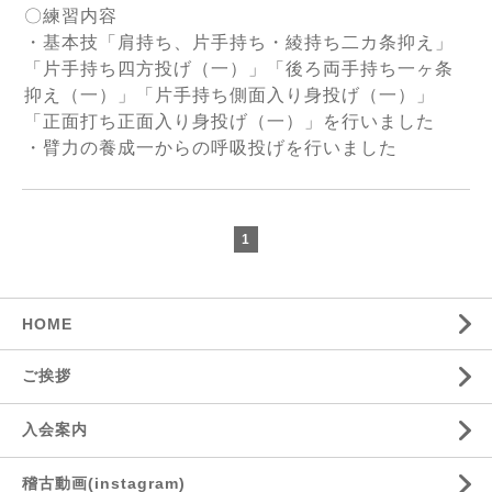
〇練習内容
・基本技「肩持ち、片手持ち・綾持ち二カ条抑え」
「片手持ち四方投げ（一）」「後ろ両手持ち一ヶ条
抑え（一）」「片手持ち側面入り身投げ（一）」
「正面打ち正面入り身投げ（一）」を行いました
・臂力の養成一からの呼吸投げを行いました
1
HOME
ご挨拶
入会案内
稽古動画(instagram)