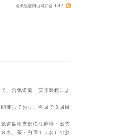
Tel /
合気道龍岡山同好会
いて、合気道龍 安藤師範によ
年開催しており、今回で３回目
合気道島根支部松江道場・出雲
帯８名、茶・白帯１５名）の参