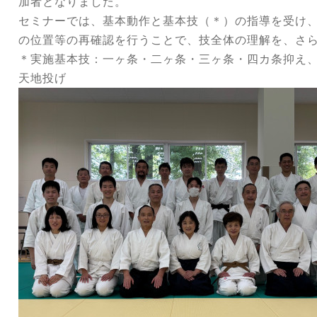
加者となりました。
セミナーでは、基本動作と基本技（＊）の指導を受け
の位置等の再確認を行うことで、技全体の理解を、さ
＊実施基本技：
一ヶ条・二ヶ条・三ヶ条・四カ条抑え
天地投げ