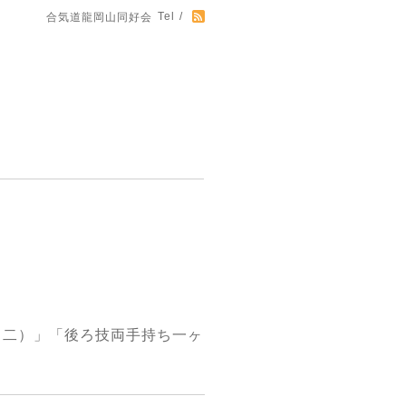
Tel /
合気道龍岡山同好会
（二）」「後ろ技両手持ち一ヶ