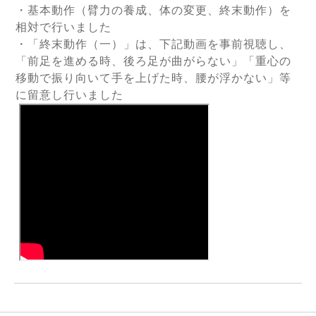
・基本動作（臂力の養成、体の変更、終末動作）を
相対で行いました
・「終末動作（一）」は、下記動画を事前視聴し、
「前足を進める時、後ろ足が曲がらない」「重心の
移動で振り向いて手を上げた時、腰が浮かない」等
に留意し行いました