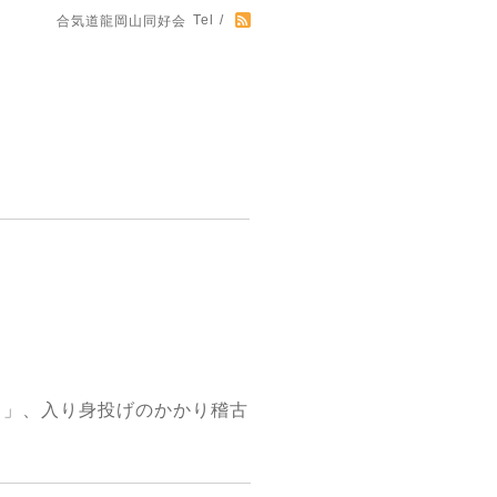
Tel /
合気道龍岡山同好会
）」、入り身投げのかかり稽古