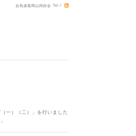
Tel /
合気道龍岡山同好会
げ（一）（二）」を行いました
た。