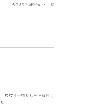
Tel /
合気道龍岡山同好会
」「後技片手襟持ち三ヶ条抑え
した