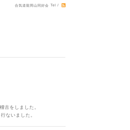
Tel /
合気道龍岡山同好会
の稽古をしました。
を行ないました。