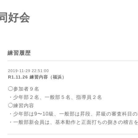
同好会
練習履歴
2019-11-29 22:51:00
R1.11.26 練習内容（福浜）
◯参加者９名
・少年部２名、一般部５名、指導員２名
◯練習内容
・少年部は9〜10級、一般部は昇段、昇級の審査科目
・一般部新会員は、基本動作と正面打ちの捌きの稽古