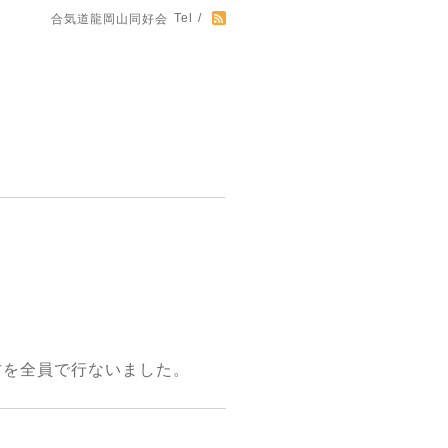
Tel /
合気道龍岡山同好会
古を全員で行ないました。