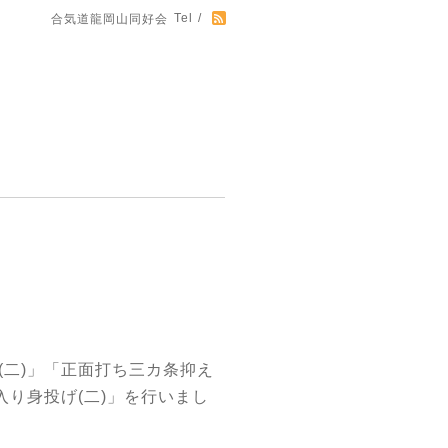
Tel /
合気道龍岡山同好会
(二)」「正面打ち三カ条抑え
入り身投げ(二)」を行いまし